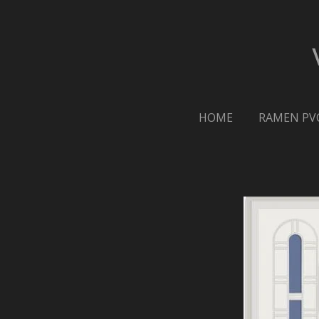
Ga
direct
naar
de
hoofdinhoud
HOME
RAMEN PV